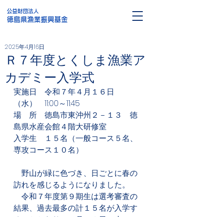
公益財団法人
徳島県漁業振興基金
2025年4月16日
Ｒ７年度とくしま漁業ア
カデミー入学式
実施日　令和７年４月１６日
（水）　11:00～11:45
場　所　徳島市東沖州２－１３　徳
島県水産会館４階大研修室
入学生　１５名（一般コース５名、
専攻コース１０名）
　野山が緑に色づき、日ごとに春の
訪れを感じるようになりました。
　令和７年度第９期生は選考審査の
結果、過去最多の計１５名が入学す