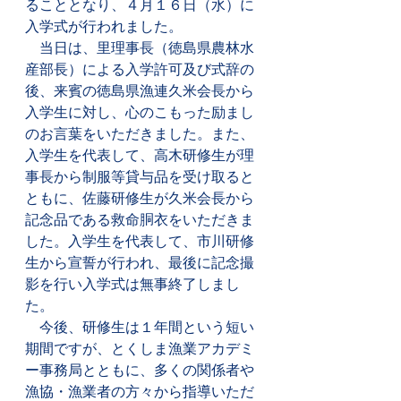
ることとなり、４月１６日（水）に
入学式が行われました。
　当日は、里理事長（徳島県農林水
産部長）による入学許可及び式辞の
後、来賓の徳島県漁連久米会長から
入学生に対し、心のこもった励まし
のお言葉をいただきました。また、
入学生を代表して、高木研修生が理
事長から制服等貸与品を受け取ると
ともに、佐藤研修生が久米会長から
記念品である救命胴衣をいただきま
した。入学生を代表して、市川研修
生から宣誓が行われ、最後に記念撮
影を行い入学式は無事終了しまし
た。
　今後、研修生は１年間という短い
期間ですが、とくしま漁業アカデミ
ー事務局とともに、多くの関係者や
漁協・漁業者の方々から指導いただ