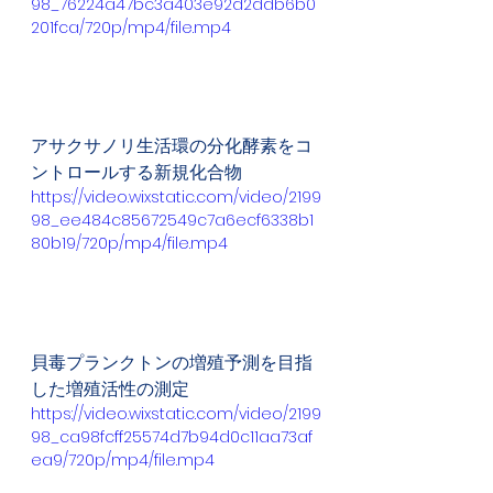
98_76224a47bc3a403e92d2ddb6b0
201fca/720p/mp4/file.mp4
アサクサノリ生活環の分化酵素をコ
ントロールする新規化合物
https://video.wixstatic.com/video/2199
98_ee484c85672549c7a6ecf6338b1
80b19/720p/mp4/file.mp4
貝毒プランクトンの増殖予測を目指
した増殖活性の測定
https://video.wixstatic.com/video/2199
98_ca98fcff25574d7b94d0c11aa73af
ea9/720p/mp4/file.mp4